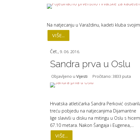
Na natjecanju u Varaždinu, kadeti kluba svojim
VIŠE...
Čet.,
9. 06. 2016.
Sandra prva u Oslu
Objavljeno u
Vijesti
Pročitano: 3833 puta
Hrvatska atletičarka Sandra Perković ostvarila
treću pobjedu na natjecanjima Dijamantne
lige slavivši u disku na mitingu u Oslu s hice
67.10 metara. Nakon Šangaja i Eugenea,…
VIŠE...