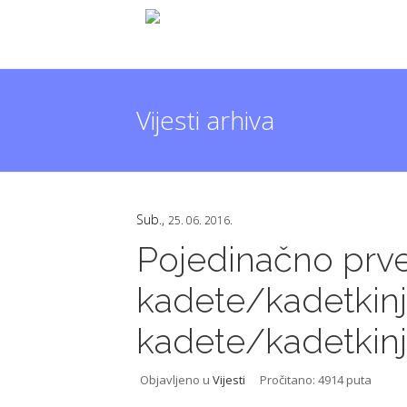
Vijesti arhiva
Sub.,
25. 06. 2016.
Pojedinačno prve
kadete/kadetkinj
kadete/kadetkin
Objavljeno u
Vijesti
Pročitano: 4914 puta