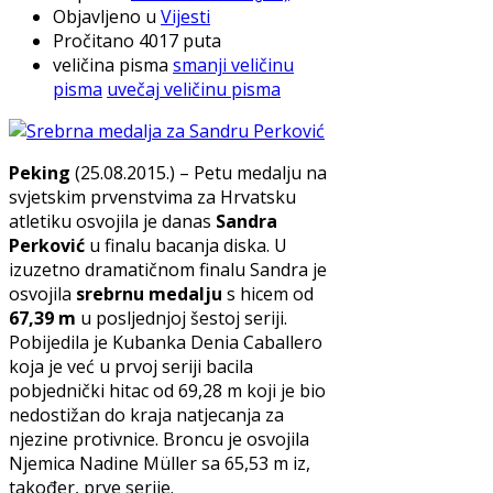
Objavljeno u
Vijesti
Pročitano 4017 puta
veličina pisma
smanji veličinu
pisma
uvečaj veličinu pisma
Peking
(25.08.2015.) – Petu medalju na
svjetskim prvenstvima za Hrvatsku
atletiku osvojila je danas
Sandra
Perković
u finalu bacanja diska. U
izuzetno dramatičnom finalu Sandra je
osvojila
srebrnu medalju
s hicem od
67,39 m
u posljednjoj šestoj seriji.
Pobijedila je Kubanka Denia Caballero
koja je već u prvoj seriji bacila
pobjednički hitac od 69,28 m koji je bio
nedostižan do kraja natjecanja za
njezine protivnice. Broncu je osvojila
Njemica Nadine Müller sa 65,53 m iz,
također, prve serije.