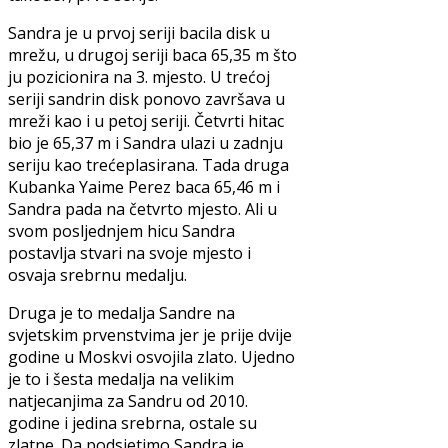
Sandra je u prvoj seriji bacila disk u
mrežu, u drugoj seriji baca 65,35 m što
ju pozicionira na 3. mjesto. U trećoj
seriji sandrin disk ponovo završava u
mreži kao i u petoj seriji. Četvrti hitac
bio je 65,37 m i Sandra ulazi u zadnju
seriju kao trećeplasirana. Tada druga
Kubanka Yaime Perez baca 65,46 m i
Sandra pada na četvrto mjesto. Ali u
svom posljednjem hicu Sandra
postavlja stvari na svoje mjesto i
osvaja srebrnu medalju.
Druga je to medalja Sandre na
svjetskim prvenstvima jer je prije dvije
godine u Moskvi osvojila zlato. Ujedno
je to i šesta medalja na velikim
natjecanjima za Sandru od 2010.
godine i jedina srebrna, ostale su
zlatne. Da podsjetimo Sandra je