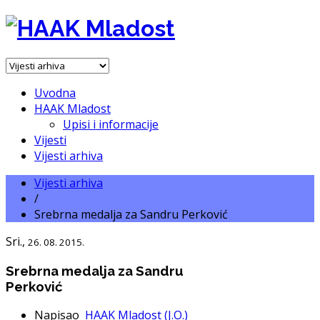
Uvodna
HAAK Mladost
Upisi i informacije
Vijesti
Vijesti arhiva
Vijesti arhiva
/
Srebrna medalja za Sandru Perković
Sri.,
26. 08. 2015.
Srebrna medalja za Sandru
Perković
Napisao
HAAK Mladost (J.O.)