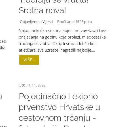
Sretna nova!
Objavljeno u
Vijesti
Pročitano: 1596 puta
Nakon nekoliko sezona koje smo završavali bez
prisjećanja na godinu koja prolazi, mladostaška
bez
tradicija se vratila. Okupili smo atletičarke i
ška
atletičare, sve uzraste, nagradili najbolje,…
VIŠE...
Uto.,
1. 11. 2022.
o
Pojedinačno i ekipno
prvenstvo Hrvatske u
cestovnom trčanju -