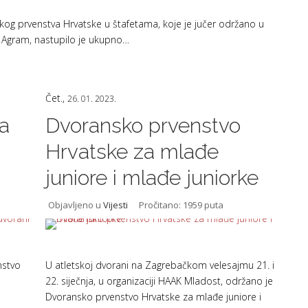
kog prvenstva Hrvatske u štafetama, koje je jučer održano u
K Agram, nastupilo je ukupno…
Čet.,
26. 01. 2023.
a
Dvoransko prvenstvo
Hrvatske za mlađe
juniore i mlađe juniorke
Objavljeno u
Vijesti
Pročitano: 1959 puta
nstvo
U atletskoj dvorani na Zagrebačkom velesajmu 21. i
22. siječnja, u organizaciji HAAK Mladost, održano je
Dvoransko prvenstvo Hrvatske za mlađe juniore i