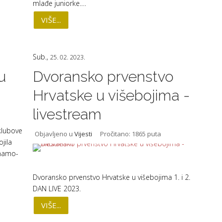
mlađe juniorke.…
VIŠE...
Sub.,
25. 02. 2023.
u
Dvoransko prvenstvo
Hrvatske u višebojima -
livestream
klubove
Objavljeno u
Vijesti
Pročitano: 1865 puta
jila
inamo-
Dvoransko prvenstvo Hrvatske u višebojima 1. i 2.
DAN LIVE 2023.
VIŠE...