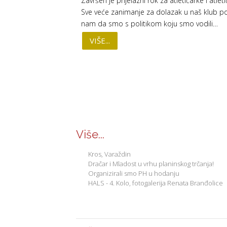
Završen je prijelazni rok za atletičarke i atleti
Sve veće zanimanje za dolazak u naš klub p
nam da smo s politikom koju smo vodili…
VIŠE...
Više...
Kros, Varaždin
Dračar i Mladost u vrhu planinskog trčanja!
Organizirali smo PH u hodanju
HALS - 4. Kolo, fotogalerija Renata Branđolice