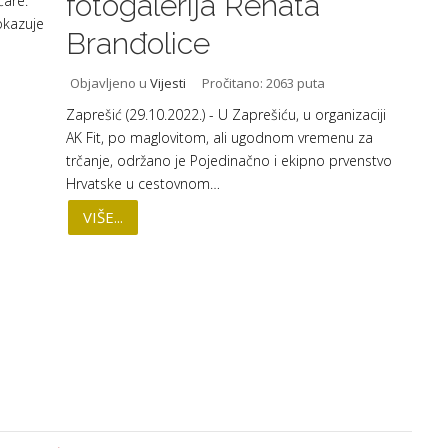
fotogalerija Renata
čare.
okazuje
Branđolice
Objavljeno u
Vijesti
Pročitano: 2063 puta
Zaprešić (29.10.2022.) - U Zaprešiću, u organizaciji
AK Fit, po maglovitom, ali ugodnom vremenu za
trčanje, održano je Pojedinačno i ekipno prvenstvo
Hrvatske u cestovnom…
VIŠE...