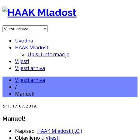
Uvodna
HAAK Mladost
Upisi i informacije
Vijesti
Vijesti arhiva
Vijesti arhiva
/
Manuel!
Sri.,
17. 07. 2019.
Manuel!
Napisao
HAAK Mladost (J.O.)
Objavljeno u
Vijesti