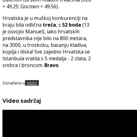
= 49.25; Gocmen = 49.56).
Hrvatska je u muškoj konkurenciji na
kraju bila odlična
treća
, s
52 boda
(13
je osvojio Manuel), iako hrvatskih
predstavnika nije bilo na 800 metara,
na 3000, u troskoku, bacanju kladiva,
koplja i diska! Sve zajedno Hrvatska se
Istanbula vratila s 5 medalja - 2 zlata, 2
srebra i broncom.
Bravo
.
Označeno u
VIDEO
Video sadržaj