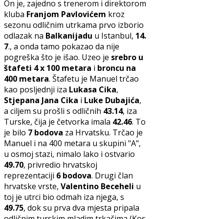
On je, zajedno s trenerom i direktorom
kluba
Franjom Pavlovićem
kroz
sezonu odličnim utrkama prvo izborio
odlazak na
Balkanijadu
u Istanbul,
14.
7
., a onda tamo pokazao da nije
pogreška što je išao. Uzeo je
srebro u
štafeti 4 x 100 metara
i
broncu na
400 metara
. Štafetu je Manuel trčao
kao posljednji iza
Lukasa Cika
,
Stjepana Jana Cika
i
Luke Dubajića
,
a ciljem su prošli s odličnih
43.14
, iza
Turske, čija je četvorka imala
42.46
. To
je bilo
7 bodova
za Hrvatsku. Trčao je
Manuel i na 400 metara u skupini "A",
u osmoj stazi, nimalo lako i ostvario
49.70
, privredio hrvatskoj
reprezentaciji
6 bodova
. Drugi član
hrvatske vrste,
Valentino Beceheli
u
toj je utrci bio odmah iza njega, s
49.75
, dok su prva dva mjesta pripala
odličnim turskim mladim trkačima (Kos