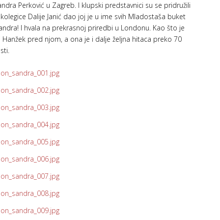
ndra Perković u Zagreb. I klupski predstavnici su se pridružili
kolegice Dalije Janić dao joj je u ime svih Mladostaša buket
ndra! I hvala na prekrasnoj priredbi u Londonu. Kao što je
 i Hanžek pred njom, a ona je i dalje željna hitaca preko 70
ti.