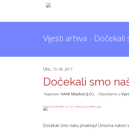
Vijesti arhiva
Dočekali 
/
Uto.,
15. 08. 2017.
Dočekali smo naš
Napisao
HAAK Mladost (J.O.)
Objavljeno u
Vijes
Dočekali smo našu prvakinju! Umorna nakon s