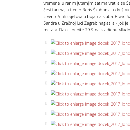
vremena, u ranim jutarnjim satima vratila se Sa
čestitarima, a trener Boris Škubonja u društvu 
crveno-žutih cvjetova u bojama kluba. Bravo Sa
Sandra u Zračnoj luci Zagreb naglasila - još je
metara. Dakle, budite 29.8. na stadionu Mlados