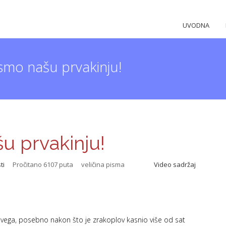
UVODNA
smo našu prvakinju!
u prvakinju!
ti
Pročitano 6107 puta
veličina pisma
Video sadržaj
vega, posebno nakon što je zrakoplov kasnio više od sat