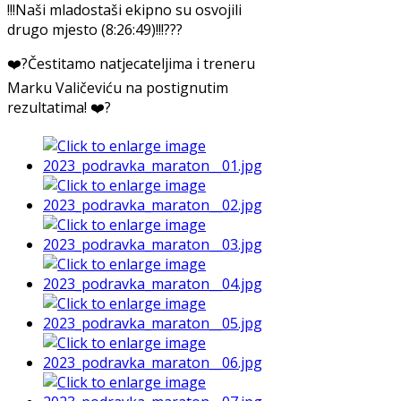
!!!Naši mladostaši ekipno su osvojili
drugo mjesto (8:26:49)!!!???
❤️‍?Čestitamo natjecateljima i treneru
Marku Valičeviću na postignutim
rezultatima! ❤️‍?