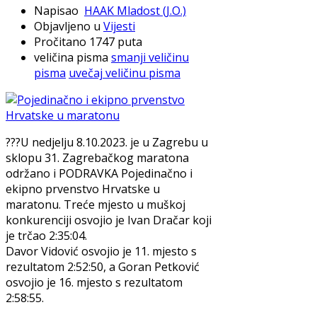
Napisao
HAAK Mladost (J.O.)
Objavljeno u
Vijesti
Pročitano 1747 puta
veličina pisma
smanji veličinu
pisma
uvečaj veličinu pisma
???U nedjelju 8.10.2023. je u Zagrebu u
sklopu 31. Zagrebačkog maratona
održano i PODRAVKA Pojedinačno i
ekipno prvenstvo Hrvatske u
maratonu. Treće mjesto u muškoj
konkurenciji osvojio je Ivan Dračar koji
je trčao 2:35:04.
Davor Vidović osvojio je 11. mjesto s
rezultatom 2:52:50, a Goran Petković
osvojio je 16. mjesto s rezultatom
2:58:55.