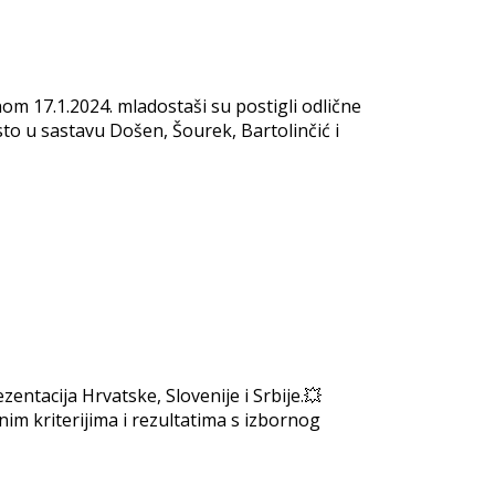
 17.1.2024. mladostaši su postigli odlične
sto u sastavu Došen, Šourek, Bartolinčić i
entacija Hrvatske, Slovenije i Srbije.💥
im kriterijima i rezultatima s izbornog