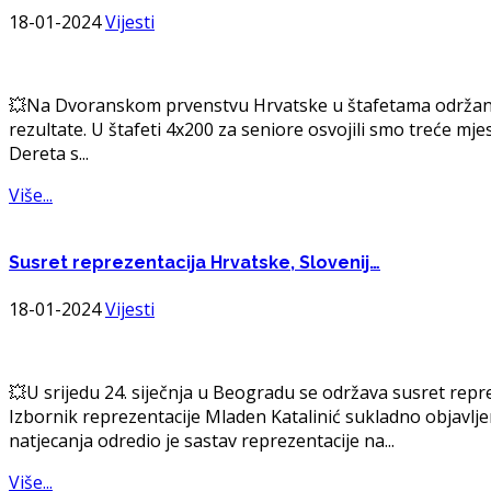
18-01-2024
Vijesti
💥Na Dvoranskom prvenstvu Hrvatske u štafetama održanom
rezultate. U štafeti 4x200 za seniore osvojili smo treće mje
Dereta s...
Više...
Susret
reprezentacija Hrvatske, Slovenij…
18-01-2024
Vijesti
💥U srijedu 24. siječnja u Beogradu se održava susret reprez
Izbornik reprezentacije Mladen Katalinić sukladno objavljen
natjecanja odredio je sastav reprezentacije na...
Više...