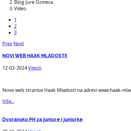
Blog Jure Ozmeca
Video
1
2
3
Prev
Next
NOVI
WEB HAAK MLADOSTI!
12-02-2024
Vijesti
Nove web stranice Haak Mladosti na adresi www.haak-mla
Više...
Dvoransko
PH za juniore i juniorke