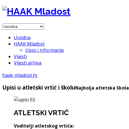
Uvodna
HAAK Mladost
Upisi i informacije
Vijesti
Vijesti arhiva
haak-mladost.hr
Upisi u atletski vrtić i školu
Najbolja atletska škol
ATLETSKI VRTIĆ
Voditelji atletskog vrtića: