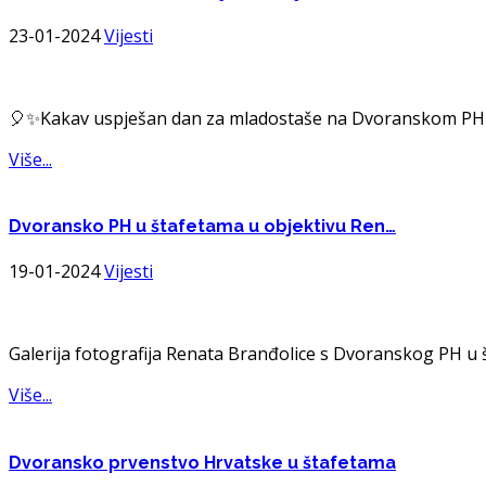
23-01-2024
Vijesti
🎈✨️Kakav uspješan dan za mladostaše na Dvoranskom PH za
Više...
Dvoransko
PH u štafetama u objektivu Ren…
19-01-2024
Vijesti
Galerija fotografija Renata Branđolice s Dvoranskog PH u š
Više...
Dvoransko
prvenstvo Hrvatske u štafetama