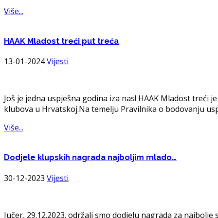
Više...
HAAK
Mladost treći put treća
13-01-2024
Vijesti
Još je jedna uspješna godina iza nas! HAAK Mladost treći 
klubova u Hrvatskoj.Na temelju Pravilnika o bodovanju uspješ
Više...
Dodjele
klupskih nagrada najboljim mlado…
30-12-2023
Vijesti
Jučer, 29.12.2023. održali smo dodjelu nagrada za najbolj