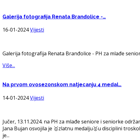
Galerija
fotografija Renata Branđolice -…
16-01-2024
Vijesti
Galerija fotografija Renata Branđolice - PH za mlađe senior
Više...
Na
prvom ovosezonskom natjecanju 4 medal…
14-01-2024
Vijesti
Jučer, 13.11.2024. na PH za mlađe seniore i seniorke održa
Jana Bujan osvojila je 🥇zlatnu medalju🥇u disciplini trosko
je...