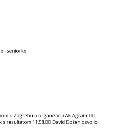
e i seniorke
nom u Zagrebu u organizaciji AK Agram: 👉🏻
k s rezultatom 11,58.👉🏻 David Došen osvojio