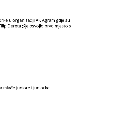
iorke u organizaciji AK Agram gdje su
Filip Dereta🥇je osvojio prvo mjesto s
 mlađe juniore i juniorke: