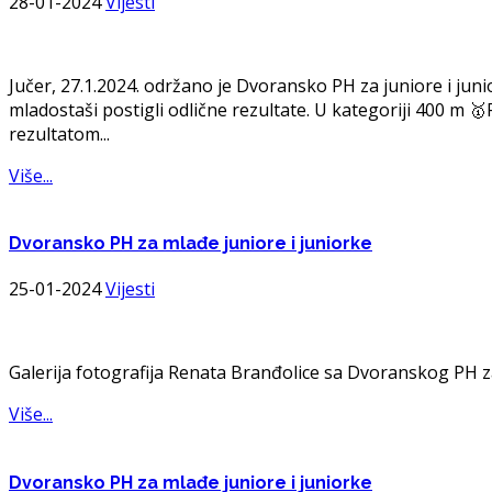
28-01-2024
Vijesti
Jučer, 27.1.2024. održano je Dvoransko PH za juniore i jun
mladostaši postigli odlične rezultate. U kategoriji 400 m 🥇
rezultatom...
Više...
Dvoransko
PH za mlađe juniore i juniorke
25-01-2024
Vijesti
Galerija fotografija Renata Branđolice sa Dvoranskog PH za
Više...
Dvoransko
PH za mlađe juniore i juniorke