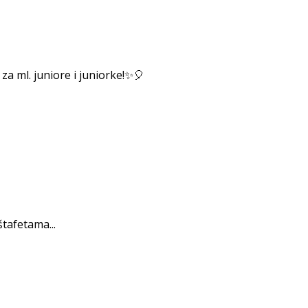
 ml. juniore i juniorke!✨️🎈
tafetama...