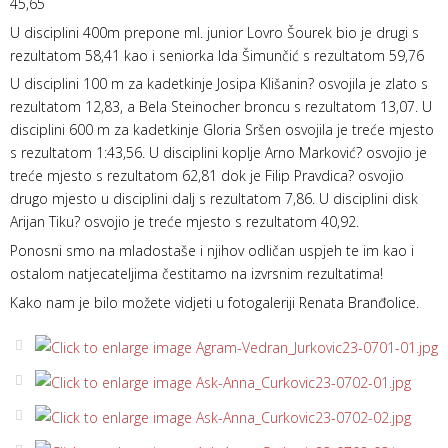
45,65
U disciplini 400m prepone ml. junior Lovro Šourek bio je drugi s
rezultatom 58,41 kao i seniorka Ida Šimunčić s rezultatom 59,76
U disciplini 100 m za kadetkinje Josipa Klišanin? osvojila je zlato s
rezultatom 12,83, a Bela Steinocher broncu s rezultatom 13,07. U
disciplini 600 m za kadetkinje Gloria Sršen osvojila je treće mjesto
s rezultatom 1:43,56. U disciplini koplje Arno Marković? osvojio je
treće mjesto s rezultatom 62,81 dok je Filip Pravdica? osvojio
drugo mjesto u disciplini dalj s rezultatom 7,86. U disciplini disk
Arijan Tiku? osvojio je treće mjesto s rezultatom 40,92.
Ponosni smo na mladostaše i njihov odličan uspjeh te im kao i
ostalom natjecateljima čestitamo na izvrsnim rezultatima!
Kako nam je bilo možete vidjeti u fotogaleriji Renata Branđolice.