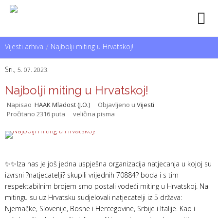
Vijesti arhiva
/
Najbolji miting u Hrvatskoj!
Sri.,
5. 07. 2023.
Najbolji miting u Hrvatskoj!
Napisao
HAAK Mladost (J.O.)
Objavljeno u
Vijesti
Pročitano 2316 puta
veličina pisma
✨️✨️Iza nas je još jedna uspješna organizacija natjecanja u kojoj su
izvrsni ?natjecatelji? skupili vrijednih 70884? boda i s tim
respektabilnim brojem smo postali vodeći miting u Hrvatskoj. Na
mitingu su uz Hrvatsku sudjelovali natjecatelji iz 5 država:
Njemačke, Slovenije, Bosne i Hercegovine, Srbije i Italije. Kao i