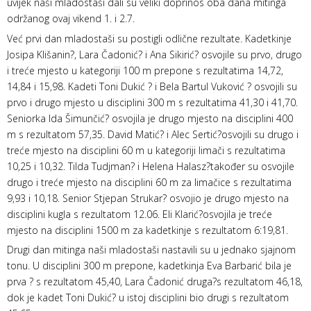
uvijek naši mladostaši dali su veliki doprinos oba dana mitinga
održanog ovaj vikend 1. i 2.7.
Već prvi dan mladostaši su postigli odlične rezultate. Kadetkinje
Josipa Klišanin?, Lara Čadonić? i Ana Sikirić? osvojile su prvo, drugo
i treće mjesto u kategoriji 100 m prepone s rezultatima 14,72,
14,84 i 15,98. Kadeti Toni Dukić ? i Bela Bartul Vuković ? osvojili su
prvo i drugo mjesto u disciplini 300 m s rezultatima 41,30 i 41,70.
Seniorka Ida Šimunčić? osvojila je drugo mjesto na disciplini 400
m s rezultatom 57,35. David Matić? i Alec Sertić?osvojili su drugo i
treće mjesto na disciplini 60 m u kategoriji limači s rezultatima
10,25 i 10,32. Tilda Tudjman? i Helena Halasz?također su osvojile
drugo i treće mjesto na disciplini 60 m za limačice s rezultatima
9,93 i 10,18. Senior Stjepan Strukar? osvojio je drugo mjesto na
disciplini kugla s rezultatom 12.06. Eli Klarić?osvojila je treće
mjesto na disciplini 1500 m za kadetkinje s rezultatom 6:19,81.
Drugi dan mitinga naši mladostaši nastavili su u jednako sjajnom
tonu. U disciplini 300 m prepone, kadetkinja Eva Barbarić bila je
prva ? s rezultatom 45,40, Lara Čadonić druga?s rezultatom 46,18,
dok je kadet Toni Dukić? u istoj disciplini bio drugi s rezultatom