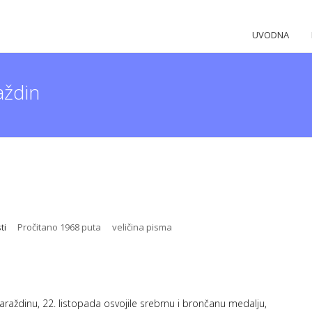
UVODNA
aždin
ti
Pročitano 1968 puta
veličina pisma
aždinu, 22. listopada osvojile srebrnu i brončanu medalju,