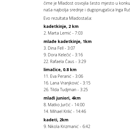
čime je Mladost osvojila šesto mjesto u konkure
naša najbolja srednje i dugoprugašica Inga Ruša
Evo rezultata Mladostaša:
kadetkinje, 2 km
2. Marta Lemić - 7:03
mlađe kadetkinje, 1km
3. Dina Fell - 3:07
9. Dora Kelečić - 3:16
22. Rafaela Čaus - 3:29
limačice, 0.8 km
11. Eva Peranić - 3:06
16. Lana Vranjković - 3:15
26. Tilda Tudjman - 3:25
mlađi juniori, 4km
8. Matko Jurčić - 14:00
14. Mihael Krilić - 14:46
kadeti, 2km
9. Nikola Krizmanić - 6:42