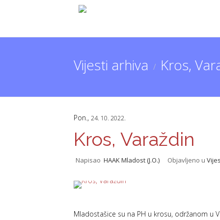
Vijesti arhiva
Kros, Var
/
Pon.,
24. 10. 2022.
Kros, Varaždin
Napisao
HAAK Mladost (J.O.)
Objavljeno u
Vijes
Mladostašice su na PH u krosu, održanom u Var