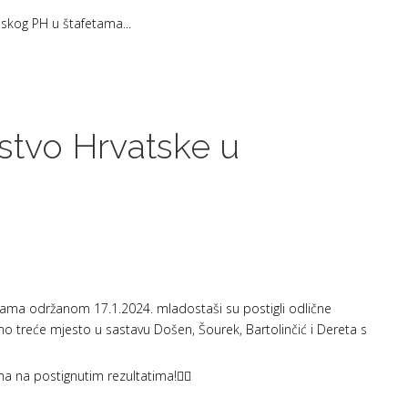
nskog PH u štafetama...
stvo Hrvatske u
ama održanom 17.1.2024. mladostaši su postigli odlične
smo treće mjesto u sastavu Došen, Šourek, Bartolinčić i Dereta s
a na postignutim rezultatima!❤️‍🔥