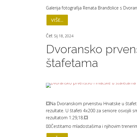
Galerija fotografija Renata Branđolice s Dvora
VIŠE...
Čet
Sij 18, 2024
Dvoransko prven
štafetama
💥Na Dvoranskom prvenstvu Hrvatske u štafet
rezultate. U štafeti 4x200 za seniore osvojili 
rezultatom 1:29,18.💥
❤️‍🔥Čestitamo mladostašima i njihovim trenerim