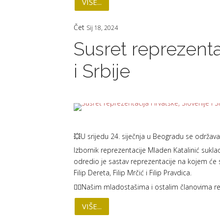
VIŠE...
Čet
Sij 18, 2024
Susret reprezenta
i Srbije
💥U srijedu 24. siječnja u Beogradu se održava 
Izbornik reprezentacije Mladen Katalinić suklad
odredio je sastav reprezentacije na kojem će 
Filip Dereta, Filip Mrčić i Filip Pravdica.
❤️‍🔥Našim mladostašima i ostalim članovima repr
VIŠE...