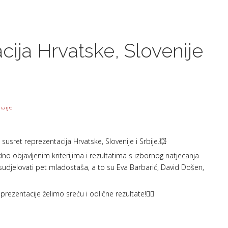
cija Hrvatske, Slovenije
susret reprezentacija Hrvatske, Slovenije i Srbije.💥
no objavljenim kriterijima i rezultatima s izbornog natjecanja
sudjelovati pet mladostaša, a to su Eva Barbarić, David Došen,
ezentacije želimo sreću i odlične rezultate!❤️‍🔥