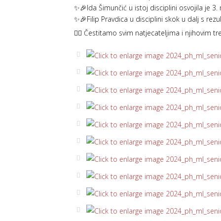
✨🎉️Ida Šimunčić u istoj disciplini osvojila je 3
✨🎉️Filip Pravdica u disciplini skok u dalj s rez
❤️‍🔥 Čestitamo svim natjecateljima i njihovim tr