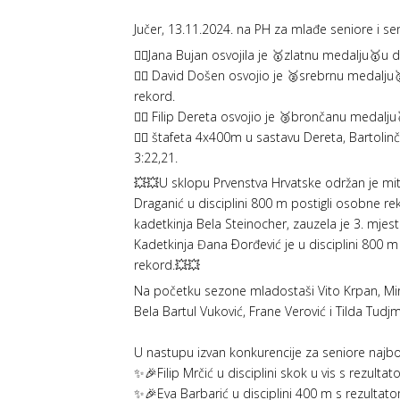
Jučer, 13.11.2024. na PH za mlađe seniore i s
👉🏻Jana Bujan osvojila je 🥇zlatnu medalju🥇u d
👉🏻 David Došen osvojio je 🥈srebrnu medalju
rekord.
👉🏻 Filip Dereta osvojio je 🥉brončanu medalju
👉🏻 štafeta 4x400m u sastavu Dereta, Bartolin
3:22,21.
💥💥U sklopu Prvenstva Hrvatske održan je miti
Draganić u disciplini 800 m postigli osobne reko
kadetkinja Bela Steinocher, zauzela je 3. mjest
Kadetkinja Đana Ðorđević je u disciplini 800 m 
rekord.💥💥
Na početku sezone mladostaši Vito Krpan, Mirj
Bela Bartul Vuković, Frane Verović i Tilda Tud
U nastupu izvan konkurencije za seniore najbolji
✨🎉️Filip Mrčić u disciplini skok u vis s rezulta
✨🎉️Eva Barbarić u disciplini 400 m s rezultatom