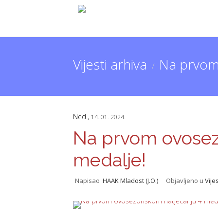
Vijesti arhiva
Na prvom
/
Ned.,
14. 01. 2024.
Na prvom ovosez
medalje!
Napisao
HAAK Mladost (J.O.)
Objavljeno u
Vijes