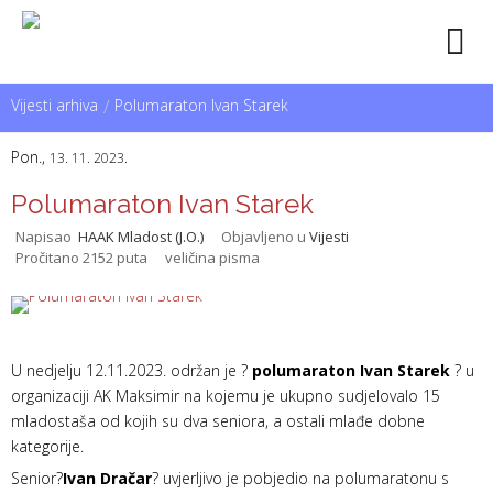
Vijesti arhiva
/
Polumaraton Ivan Starek
Pon.,
13. 11. 2023.
Polumaraton Ivan Starek
Napisao
HAAK Mladost (J.O.)
Objavljeno u
Vijesti
Pročitano 2152 puta
veličina pisma
U nedjelju 12.11.2023. održan je ?
polumaraton Ivan Starek
? u
organizaciji AK Maksimir na kojemu je ukupno sudjelovalo 15
mladostaša od kojih su dva seniora, a ostali mlađe dobne
kategorije.
Senior?
Ivan Dračar
? uvjerljivo je pobjedio na polumaratonu s