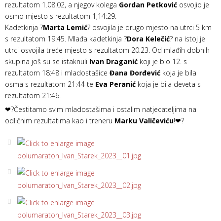
rezultatom 1.08.02, a njegov kolega
Gordan Petković
osvojio je
osmo mjesto s rezultatom 1,14:29.
Kadetkinja ?
Marta Lemić
? osvojila je drugo mjesto na utrci 5 km
s rezultatom 19:45. Mlađa kadetkinja ?
Dora Kelečić
? na istoj je
utrci osvojila treće mjesto s rezultatom 20:23. Od mlađih dobnih
skupina još su se istaknuli
Ivan Draganić
koji je bio 12. s
rezultatom 18:48 i mladostašice
Đana Đorđević
koja je bila
osma s rezultatom 21:44 te
Eva Peranić
koja je bila deveta s
rezultatom 21:46.
❤‍?Čestitamo svim mladostašima i ostalim natjecateljima na
odličnim rezultatima kao i treneru
Marku Valičeviću
!❤‍?