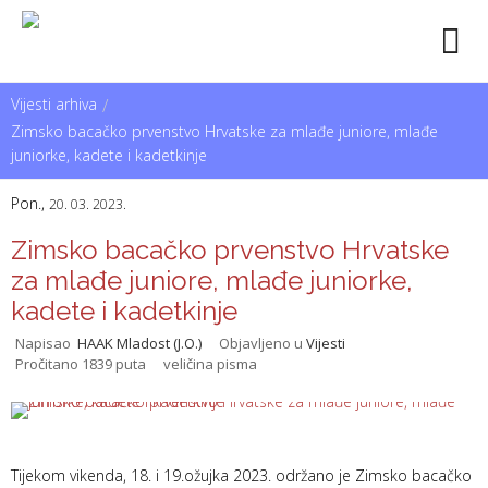
Vijesti arhiva
/
Zimsko bacačko prvenstvo Hrvatske za mlađe juniore, mlađe
juniorke, kadete i kadetkinje
Pon.,
20. 03. 2023.
Zimsko bacačko prvenstvo Hrvatske
za mlađe juniore, mlađe juniorke,
kadete i kadetkinje
Napisao
HAAK Mladost (J.O.)
Objavljeno u
Vijesti
Pročitano 1839 puta
veličina pisma
Tijekom vikenda, 18. i 19.ožujka 2023. održano je Zimsko bacačko