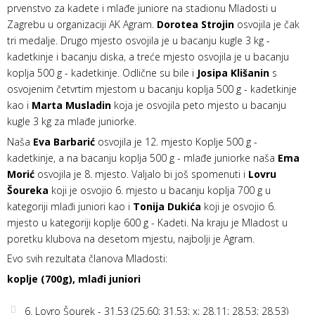
prvenstvo za kadete i mlađe juniore na stadionu Mladosti u
Zagrebu u organizaciji AK Agram.
Dorotea Strojin
osvojila je čak
tri medalje. Drugo mjesto osvojila je u bacanju kugle 3 kg -
kadetkinje i bacanju diska, a treće mjesto osvojila je u bacanju
koplja 500 g - kadetkinje. Odlične su bile i
Josipa Klišanin
s
osvojenim četvrtim mjestom u bacanju koplja 500 g - kadetkinje
kao i
Marta Musladin
koja je osvojila peto mjesto u bacanju
kugle 3 kg za mlađe juniorke.
Naša
Eva Barbarić
osvojila je 12. mjesto Koplje 500 g -
kadetkinje, a na bacanju koplja 500 g - mlađe juniorke naša
Ema
Morić
osvojila je 8. mjesto. Valjalo bi još spomenuti i
Lovru
Šoureka
koji je osvojio 6. mjesto u bacanju koplja 700 g u
kategoriji mlađi juniori kao i
Tonija Dukića
koji je osvojio 6.
mjesto u kategoriji koplje 600 g - Kadeti. Na kraju je Mladost u
poretku klubova na desetom mjestu, najbolji je Agram.
Evo svih rezultata članova Mladosti:
koplje (700g), mlađi juniori
6. Lovro Šourek - 31.53 (25.60; 31.53; x; 28.11; 28.53; 28.53)